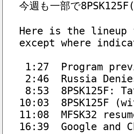
今週も一部で8PSK125F
Here is the lineup 
except where indica
 1:27  Program prev
 2:46  Russia Deni
 8:53  8PSK125F: T
10:03  8PSK125F (wi
11:08  MFSK32 resum
16:39  Google and C