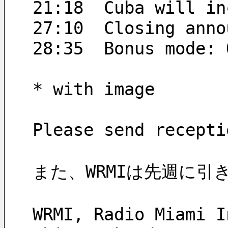
21:18  Cuba will in
27:10  Closing anno
28:35  Bonus mode: 
* with image
Please send recepti
また、WRMIは先週に
WRMI, Radio Miami I