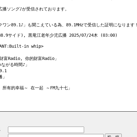
児広播ソング♪が受信されております。
ン89.1♪」も聞こえている為、89.1MHzで受信した証明になります
.9サイド), 黒竜江老年少児広播 2025/07/24木 (03:00)
:Built-in whip>
富Radio, 你的財富Radio」
でつながる時間♪」
9.1
播」
～ 所有的幸福～ 在一起 ～FM九十七」
E