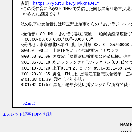
参照：
https://youtu.be/yHAkxnaD4EY
↑この受信音に私が89.1MHzで受信した同じ黒竜江老年少
lnoさんに感謝です！
私の以下の受信音には埼玉県上尾市からの「あいラジ ハックワ
↓受信音↓ 89.1MHz あいラジ試験電波,  哈爾浜経済広播(88
・00:00-03:00 0900’00“-0903’00“
<受信地：東京都北区赤羽 荒川河川敷 RX:ICF-SW7600GR ANT
※00:01-00:31 上尾FMあいラジ試験電波アナウンス
※00:58-01:06 男女SA「哈爾浜広播電視台経済広播。你的財
※01:06-01:10 あいラジソング♪「♪ハックワン(89.1)
※01:10-01:20 上下0.1MHzチェック 89.0→89.1→89.2→8
※01:29-01:35 男性「FM九七 黒竜江広播電視台老年..広
※01:38-01:39 男性「老年少児」
※01:42-01:57 黒竜江老年少児広播ソング♪「♪所有的愛
452.mp3
▲スレッド記事TOPへ移動
NAM