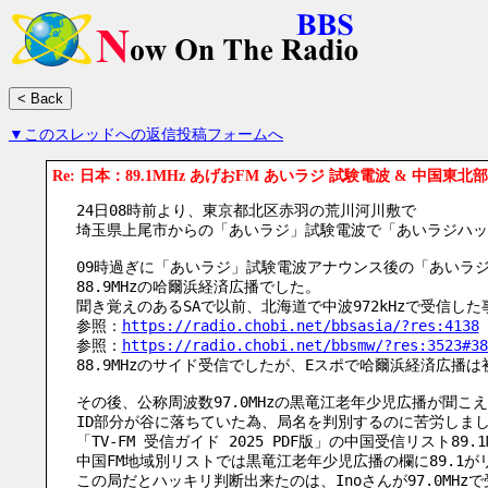
▼このスレッドへの返信投稿フォームへ
Re: 日本：89.1MHz あげおFM あいラジ 試験電波 & 中国東北
24日08時前より、東京都北区赤羽の荒川河川敷で
埼玉県上尾市からの「あいラジ」試験電波で「あいラジハック
09時過ぎに「あいラジ」試験電波アナウンス後の「あいラ
88.9MHzの哈爾浜経済広播でした。
聞き覚えのあるSAで以前、北海道で中波972kHzで受信し
参照：
https://radio.chobi.net/bbsasia/?res:4138
参照：
https://radio.chobi.net/bbsmw/?res:3523#38
88.9MHzのサイド受信でしたが、Eスポで哈爾浜経済広播
その後、公称周波数97.0MHzの黒竜江老年少児広播が聞こ
ID部分が谷に落ちていた為、局名を判別するのに苦労しま
「TV-FM 受信ガイド 2025 PDF版」の中国受信リスト89
中国FM地域別リストでは黒竜江老年少児広播の欄に89.1
この局だとハッキリ判断出来たのは、Inoさんが97.0MHz