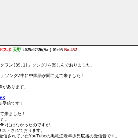
部Eスポ
天野
2025/07/26(Sat) 01:05
No.452
ワン(89.1)」ソング♪を楽しんでおりました。
ジ」ソング♪中に中国語が聞こえて来ました！
た事があります。
63
は初受信です！
えて来ました！
した。
.1MHzにはなかったのですが、
がリストされております。
で受信されていたYouTubeの黒竜江老年少児広播の受信音です。