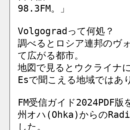
98.3FM。」
Volgogradって何処？
調べるとロシア連邦のヴォ
て広がる都市。
地図で見るとウクライナ
Esで聞こえる地域ではあ
FM受信ガイド2024PDF
州オハ(Ohka)からのRad
した。