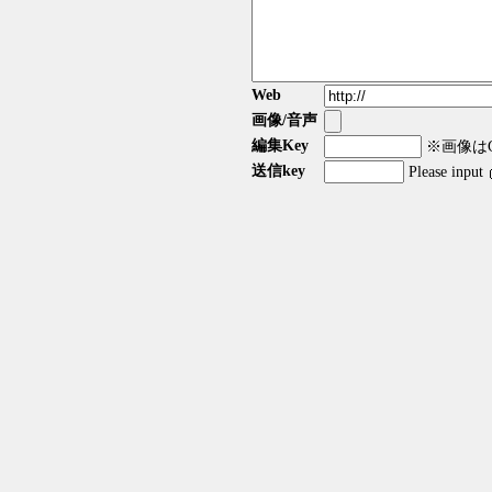
Web
画像/音声
編集Key
※画像はGI
送信key
Please input