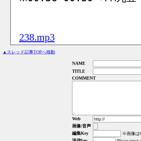
238.mp3
▲スレッド記事TOPへ移動
NAME
TITLE
COMMENT
Web
画像/音声
編集Key
※画像はGI
送信key
Please input