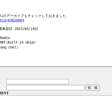
通車｣のアーカイブもチェックしておきました。
hid=69820004
車節目 2023/05/14日
Radio
:Built-in whip>
ng che)｣
E
MENT