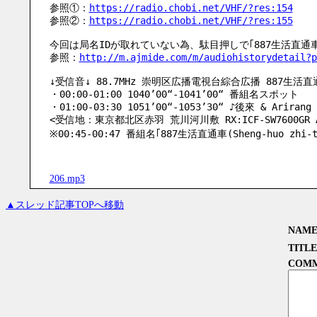
参照①：
https://radio.chobi.net/VHF/?res:154
参照②：
https://radio.chobi.net/VHF/?res:155
今回は局名IDが取れていない為、駄目押しで｢887生活直
参照：
http://m.ajmide.com/m/audiohistorydetail?p
↓受信音↓ 88.7MHz 崇明区広播電視台綜合広播 887生活直通
・00:00-01:00 1040’00“-1041’00“ 番組名スポット
・01:00-03:30 1051’00“-1053’30“ ♪後來 & Arirang 
<受信地：東京都北区赤羽 荒川河川敷 RX:ICF-SW7600GR ANT
※00:45-00:47 番組名｢887生活直通車(Sheng-huo zhi-to
206.mp3
▲スレッド記事TOPへ移動
NAM
TITLE
COM