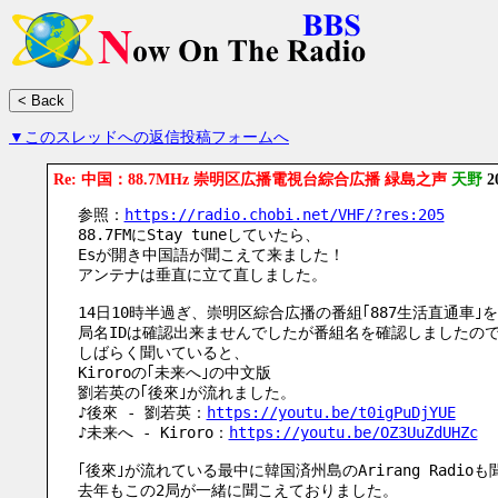
▼このスレッドへの返信投稿フォームへ
Re: 中国：88.7MHz 崇明区広播電視台綜合広播 緑島之声
天野
2
参照：
https://radio.chobi.net/VHF/?res:205
88.7FMにStay tuneしていたら、
Esが開き中国語が聞こえて来ました！
アンテナは垂直に立て直しました。
14日10時半過ぎ、崇明区綜合広播の番組｢887生活直通車｣
局名IDは確認出来ませんでしたが番組名を確認しましたの
しばらく聞いていると、
Kiroroの｢未来へ｣の中文版
劉若英の｢後來｣が流れました。
♪後來 - 劉若英：
https://youtu.be/t0igPuDjYUE
♪未来へ - Kiroro：
https://youtu.be/OZ3UuZdUHZc
｢後來｣が流れている最中に韓国済州島のArirang Radio
去年もこの2局が一緒に聞こえておりました。