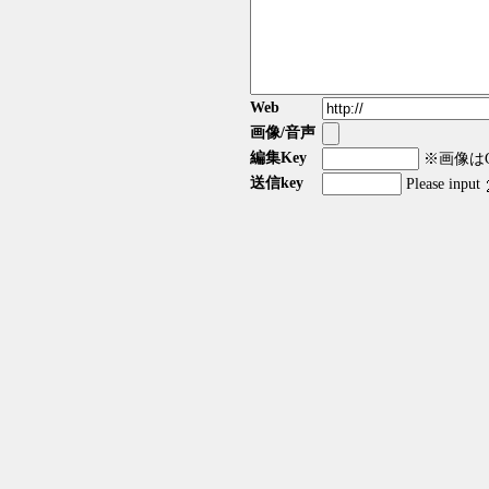
Web
画像/音声
編集Key
※画像はGI
送信key
Please input