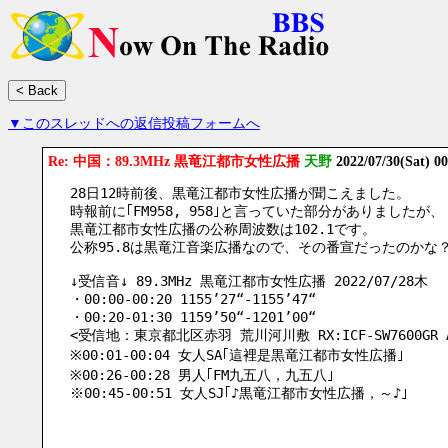
▼このスレッドへの返信投稿フォームへ
Re: 中国：89.3MHz 黒竜江都市女性広播
天野
2022/07/30(Sat) 0
28日12時前後、黒竜江都市女性広播が聞こえました。
時報前に｢FM958, 958｣と言っていた部分がありましたが、
黒竜江都市女性広播の公称周波数は102.1です。
公称95.8は黒竜江音楽広播なので、その番宣だったのかな
↓受信音↓ 89.3MHz 黒竜江都市女性広播 2022/07/28木
・00:00-00:20 1155’27“-1155’47“
・00:20-01:30 1159’50“-1201’00“
<受信地：東京都北区赤羽 荒川河川敷 RX:ICF-SW7600GR ANT
※00:01-00:04 女人SA｢這裡是黒竜江都市女性広播｣
※00:26-00:28 男人｢FM九五八，九五八｣
※00:45-00:51 女人SJ｢♪黒竜江都市女性広播，～♪｣