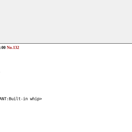
0:00
No.132
？
:Built-in whip>