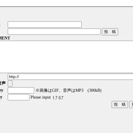
E
MENT
音声
ey
※画像はGIF、音声はMP3 (300kB)
y
Please input