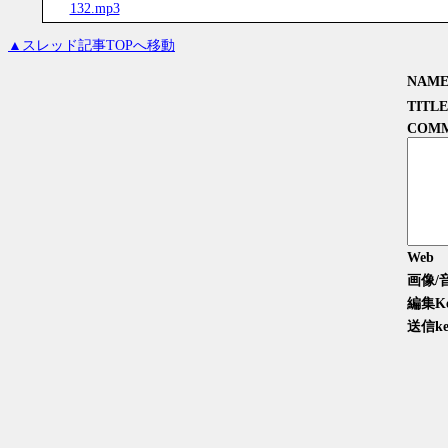
132.mp3
▲スレッド記事TOPへ移動
NAM
TITLE
COM
Web
画像/
編集K
送信ke