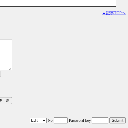
▲記事TOPへ
No
Password key