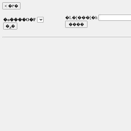
�L�[���[�h
�ߋ����O�F