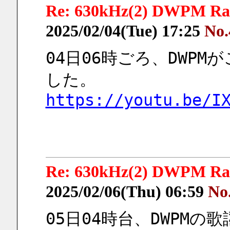
Re: 630kHz(2) DWPM Rady
2025/02/04(Tue) 17:25
No.
04日06時ごろ、DWP
した。
https://youtu.be/I
Re: 630kHz(2) DWPM Rady
2025/02/06(Thu) 06:59
No
05日04時台、DWPM