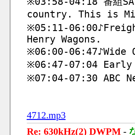
※03:58-04:18 番組SA「
country. This is M
※05:11-06:00♪Freigh
Henry Wagons.
※06:00-06:47♪Wide 
※06:47-07:04 Earl
※07:04-07:30 ABC N
4712.mp3
Re: 630kHz(2) DWPM
-