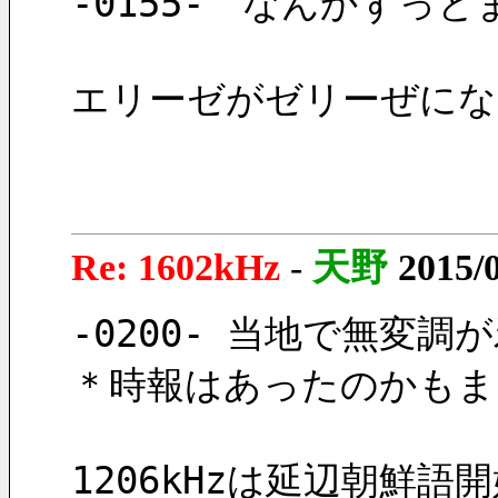
-0155-　なんかず
エリーゼがゼリーぜにな
Re: 1602kHz
-
天野
2015/
-0200- 当地で無変
＊時報はあったのかもま
1206kHzは延辺朝鮮