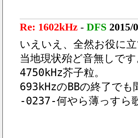
Re: 1602kHz
-
DFS
2015/0
いえいえ、全然お役に立
当地現状殆ど音無しです
4750kHz芥子粒。
693kHzのBBの終了
-0237-何やら薄っす