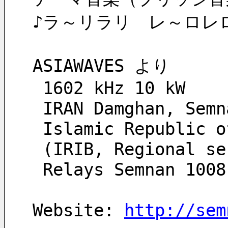
♪ラ～リラリ　レ～ロレ
ASIAWAVES より
 1602 kHz 10 kW
 IRAN Damghan, Sem
 Islamic Republic 
 Relays Semnan 100
Website: 
http://sem