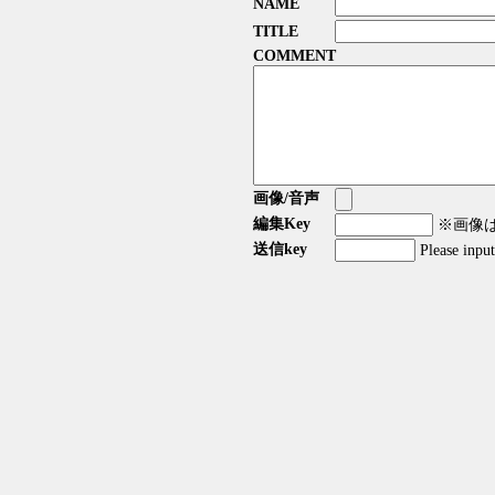
NAME
TITLE
COMMENT
画像/音声
編集Key
※画像はG
送信key
Please inpu