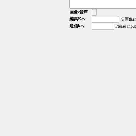
画像/音声
編集Key
※画像はG
送信key
Please inpu