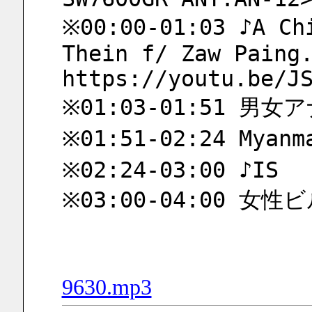
※00:00-01:03 ♪A Chi
Thein f/ Zaw Paing
https://youtu.be/J
※01:03-01:51 
※01:51-02:24 Mya
※02:24-03:00 ♪IS
※03:00-04:00 女
9630.mp3