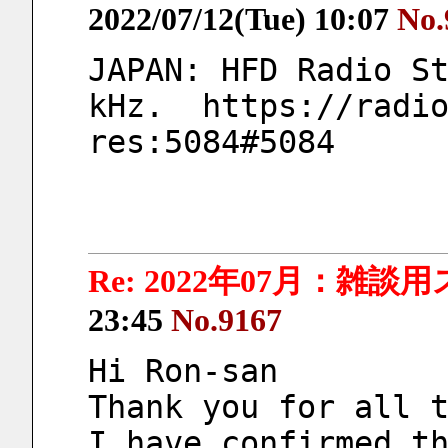
2022/07/12(Tue) 10:07
No.
JAPAN: HFD Radio St
kHz.  https://radi
res:5084#5084 
Re: 2022年07月：雑談
23:45
No.9167
Hi Ron-san
Thank you for all 
I have confirmed th