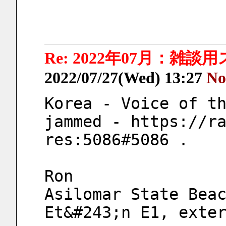
Re: 2022年07月：雑談
2022/07/27(Wed) 13:27
No
Korea - Voice of th
jammed - https://r
res:5086#5086 .
Ron
Asilomar State Bea
Et&#243;n E1, exte