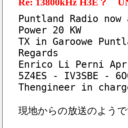
Re: 13800kHz H3E？ U
Puntland Radio now 
Power 20 KW
TX in Garoowe Puntl
Regards
Enrico Li Perni Apr
5Z4ES - IV3SBE - 6O
Thengineer in charg
現地からの放送のようで