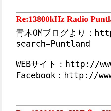
Re:13800kHz Radio Punt
青木OMブログより：http://
search=Puntland
WEBサイト：http://www
Facebook：http://ww