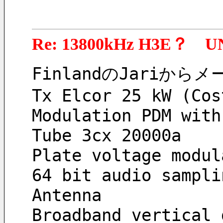
Re: 13800kHz H3E？ U
FinlandのJari
Tx Elcor 25 kW (Cos
Modulation PDM with
Tube 3cx 20000a
Plate voltage modul
64 bit audio sampli
Antenna
Broadband vertical 