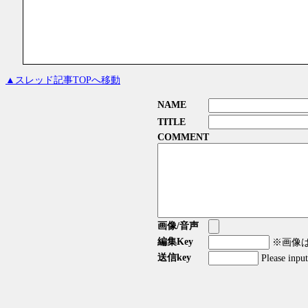
▲スレッド記事TOPへ移動
NAME
TITLE
COMMENT
画像/音声
編集Key
※画像はG
送信key
Please inpu