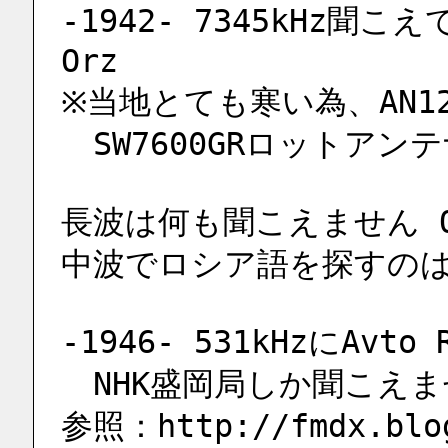
-1942- 7345kHz聞
Orz
※当地とても寒い為、AN
　SW7600GRロットアン
長波は何も聞こえません O
中波でロシア語を探すの
-1946- 531kHzにAv
　NHK盛岡局しか聞こえませ
参照：http://fmdx.blog