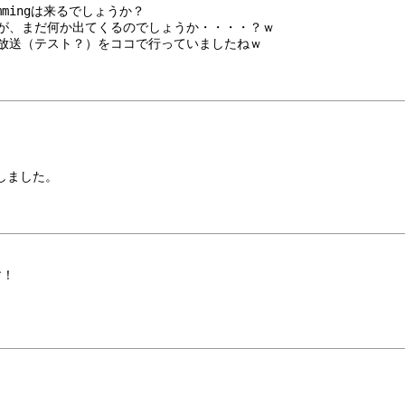
ammingは来るでしょうか？
たが、まだ何か出てくるのでしょうか・・・・？ｗ
ら怪しげな放送（テスト？）をココで行っていましたねｗ
動しました。
す！