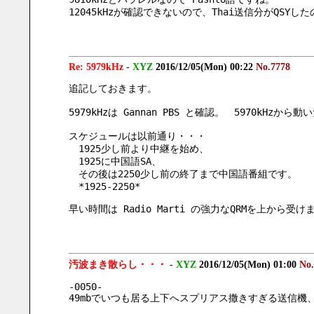
12045kHzが確認できないので、Thai送信分がQSY
Re: 5979kHz
-
XYZ
2016/12/05(Mon) 00:22
No.7778
追記しておきます。
5979kHzは Gannan PBS と確認。　5970k
スケジュールは以前通り・・・
　1925少し前より中継を始め、
　1925に中国語SA、
　その後は2250少し前の終了まで中国語番組です。
　*1925-2250*
早い時間は Radio Marti の強力なQRMを上から受け
汚波まき散らし・・・
-
XYZ
2016/12/05(Mon) 01:00
No.
-0050-
49mbでいつも居る上下へスプリアス撒きすぎる送信機、この