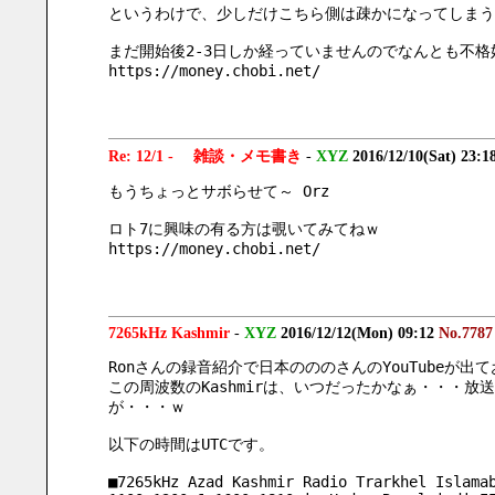
というわけで、少しだけこちら側は疎かになってしまう
まだ開始後2-3日しか経っていませんのでなんとも不
https://money.chobi.net/
Re: 12/1 - 雑談・メモ書き
-
XYZ
2016/12/10(Sat) 23:1
もうちょっとサボらせて～ Orz
ロト7に興味の有る方は覗いてみてねｗ
https://money.chobi.net/
7265kHz Kashmir
-
XYZ
2016/12/12(Mon) 09:12
No.7787
Ronさんの録音紹介で日本のののさんのYouTubeが出
この周波数のKashmirは、いつだったかなぁ・・・放送時
が・・・ｗ
以下の時間はUTCです。
■7265kHz Azad Kashmir Radio Trarkhel Islama