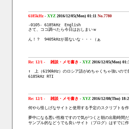
6185kHz
-
XYZ
2016/12/05(Mon) 01:11
No.7780
-0105- 6185kHz　English
さて、ココ調べたら今日はおしまいｗ
ん！？　9405kHzが居ないな・・・（ぁ
Re: 12/1 - 雑談・メモ書き
-
XYZ
2016/12/05(Mon) 01:
↑　上（6190kHz）のロシア語がめちゃくちゃ強いの
6185kHz RTI
Re: 12/1 - 雑談・メモ書き
-
XYZ
2016/12/08(Thu) 18:
何やら怪しげなサイトと使用する予定のスクリプトを作
夢中になる悪い性格ですので気がつくと朝の出勤時間だ
サンプル的などうでも良いサイト（ブログ）はすでに作