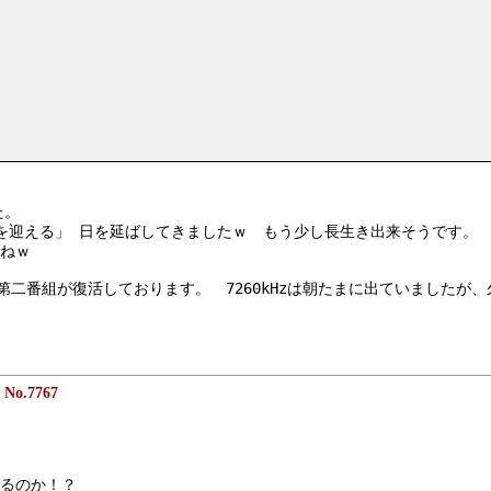
た。
を迎える」 日を延ばしてきましたｗ　もう少し長生き出来そうです。
ねｗ
liaの第二番組が復活しております。　7260kHzは朝たまに出ていまし
1
No.7767
るのか！？