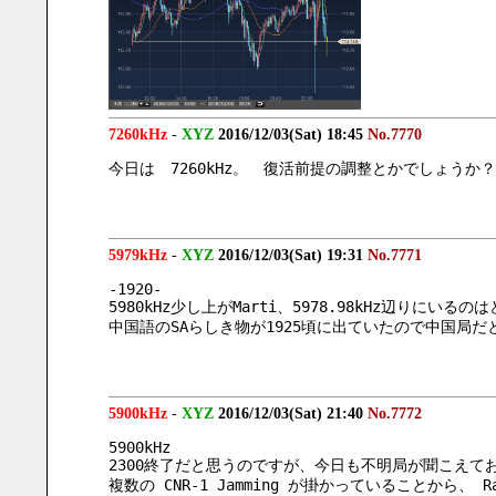
7260kHz
-
XYZ
2016/12/03(Sat) 18:45
No.7770
今日は　7260kHz。　復活前提の調整とかでしょうか？
5979kHz
-
XYZ
2016/12/03(Sat) 19:31
No.7771
-1920-
5980kHz少し上がMarti、5978.98kHz辺りにいる
中国語のSAらしき物が1925頃に出ていたので中国局
5900kHz
-
XYZ
2016/12/03(Sat) 21:40
No.7772
5900kHz
2300終了だと思うのですが、今日も不明局が聞こえて
複数の CNR-1 Jamming が掛かっていることから、 R