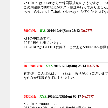
7510kHz は Guamからの韓国語放送のようですが、J
この周波数でBBCなどがテスト放送を行っておりまし
あっ、Voice of Tibet (Norway) も何や
5900kHz
-
青木
2016/12/04(Sun) 23:12
No.7775
RTIの中国語です。
12月1日から出ています。
11640kHzが1200UTCに終了、このあと5900kHzへ移
Re: 5900kHz
-
XYZ
2016/12/04(Sun) 23:14
No.7776
青木OM、こんばんは。　うわぁ、ありがとうございま
なかなか確認できずにおりました。
5830kHz
-
XYZ
2016/12/05(Mon) 00:17
No.7777
5830kHz *0000- BBC
9810kHzとパラレルなので Pashto語ですね。