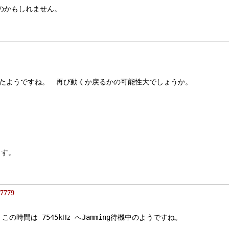
したのかもしれません。
Hzから動いたようですね。　再び動くか戻るかの可能性大でしょうか。
ます。
7779
時間は 7545kHz へJamming待機中のようですね。　