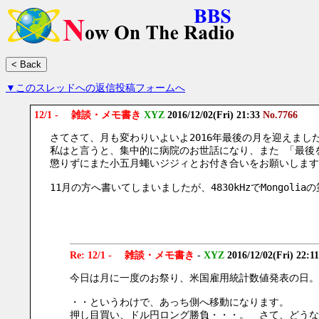
▼このスレッドへの返信投稿フォームへ
12/1 - 雑談・メモ書き
XYZ
2016/12/02(Fri) 21:33
No.7766
さてさて、月も変わりいよいよ2016年最後の月を迎えまし
私はと言うと、集中的に病院のお世話になり、また 「最後
懲りずにまた小五月蠅いジジィとお付き合いをお願いします
11月の方へ書いてしまいましたが、4830kHzでMongo
Re: 12/1 - 雑談・メモ書き
-
XYZ
2016/12/02(Fri) 22:1
今日は月に一度のお祭り、米国雇用統計数値発表の日。
・・というわけで、あっち側へ移動になります。
押し目買い、ドル円ロング勝負・・・。　さて、どうな