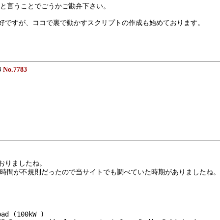
と言うことでごうかご勘弁下さい。
格好ですが、ココで裏で動かすスクリプトの作成も始めております。
8
No.7783
ておりましたね。
間が不規則だったので当サイトでも調べていた時期がありましたね。　FBDX 
bad (100kW )