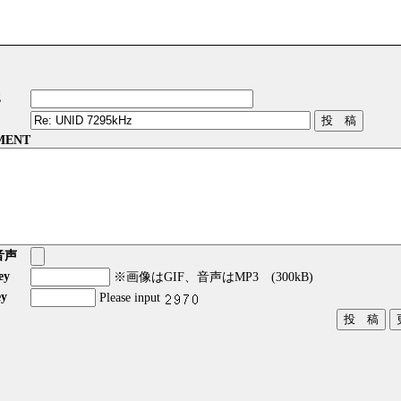
E
MENT
音声
ey
※画像はGIF、音声はMP3 (300kB)
y
Please input