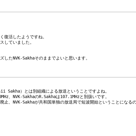
やく復活したようですね。
スしていました。
たNVK-Sakhaそのままでよいと思います。
ssii Sakha）とは別組織による放送ということですよね。
Hz、NVK-SakhaのR.Sakhaは107.1MHzと別扱いです。
減で短波廃止、NVK-Sakhaが共和国単独の放送局で短波開始ということにな