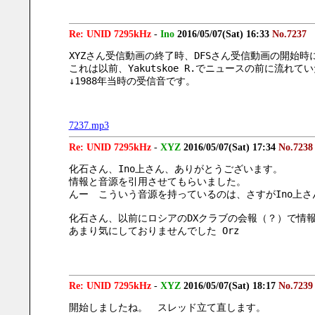
Re: UNID 7295kHz
-
Ino
2016/05/07(Sat) 16:33
No.7237
XYZさん受信動画の終了時、DFSさん受信動画の開始時
これは以前、Yakutskoe R.でニュースの前に流れ
↓1988年当時の受信音です。
7237.mp3
Re: UNID 7295kHz
-
XYZ
2016/05/07(Sat) 17:34
No.7238
化石さん、Ino上さん、ありがとうございます。
情報と音源を引用させてもらいました。
んー　こういう音源を持っているのは、さすがIno上
化石さん、以前にロシアのDXクラブの会報（？）で情
あまり気にしておりませんでした Orz
Re: UNID 7295kHz
-
XYZ
2016/05/07(Sat) 18:17
No.7239
開始しましたね。　スレッド立て直します。