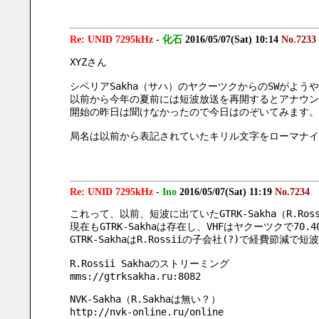
Re: UNID 7295kHz
-
化石
2016/05/07(Sat) 10:14
No.7233
XYZさん
シベリアSakha（サハ）のヤクーツクからのSWがよう
以前から今年の夏前には短波放送を再開するとアナウン
開始の昨日は聞けなかったので今日はのぞいてみます。
局名は以前から表記されていたキリル文字をローマナイズし
Re: UNID 7295kHz
-
Ino
2016/05/07(Sat) 11:19
No.7234
これって、以前、短波に出ていたGTRK-Sakha（R.Ro
現在もGTRK-Sakhaは存在し、VHFはヤクーツクで70.40M
GTRK-SakhaはR.Rossiiの子会社(?)で経費節
R.Rossii Sakhaのストリーミング
mms://gtrksakha.ru:8082
NVK-Sakha（R.Sakhaは無い？）
http://nvk-online.ru/online