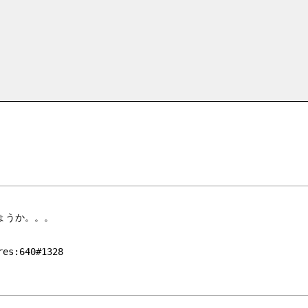
しょうか。。。
es:640#1328