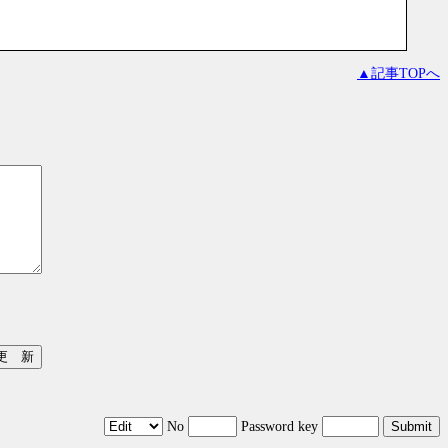
▲記事TOPへ
No
Password key