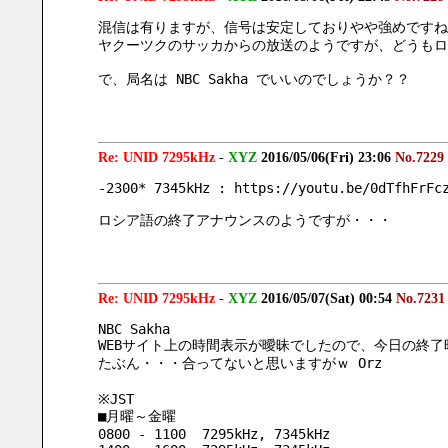
混信は有りますが、信号は安定しておりやや強めですね
ヤクーツクのサッカからの放送のようですが、どうもロ
で、局名は NBC Sakha でいいのでしょうか？？
Re: UNID 7295kHz
-
XYZ
2016/05/06(Fri) 23:06
No.7229
-2300* 7345kHz : https://youtu.be/0dTfhFrFc
ロシア語の終了アナウンスのようですが・・・
Re: UNID 7295kHz
-
XYZ
2016/05/07(Sat) 00:54
No.7231
NBC Sakha
WEBサイト上の時間表示が曖昧でしたので、今日の終
たぶん・・・合ってないと思いますがｗ Orz
※JST
■月曜～金曜
0800 - 1100  7295kHz, 7345kHz