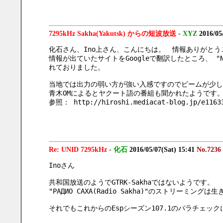
7295kHz Sakha(Yakutsk) からの短波放送
-
XYZ
2016/05
化石さん、Ino上さん、こんにちは。　情報ありがとう
情報が出ていたサイトをGoogleで翻訳したところ、 "Nat
れておりました。
当地では出力の弱い方が強い入感ですのでビームが少し
青木OMによるとヤクート語の番組も聞かれたようです
参照： http://hiroshi.mediacat-blog.jp/e1163
Re: UNID 7295kHz
-
化石
2016/05/07(Sat) 15:41
No.7236
Inoさん
共和国放送のようでGTRK-Sakhaではないようです。
"РАДИО САХА(Radio Sakha)"のストリーミン
それでもこれからのEspシーズン107.1のパラチェッ