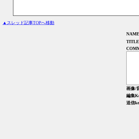
▲スレッド記事TOPへ移動
NAM
TITLE
COM
画像/
編集K
送信ke