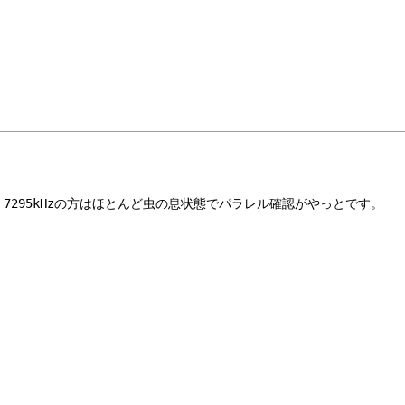
りますが、7295kHzの方はほとんど虫の息状態でパラレル確認がやっとです。