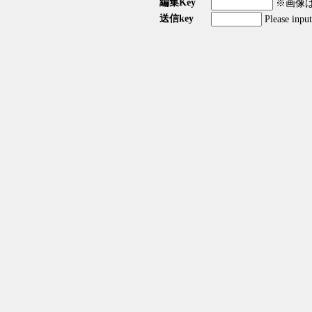
編集Key
※画像はG
送信key
Please inpu