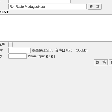
E
MENT
音声
ey
※画像はGIF、音声はMP3 (300kB)
y
Please input