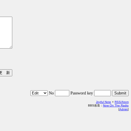
No
Password key
Joyful Note
+
RSS/Atom
BBS改造：
Now On The Radio
[
Admin
]