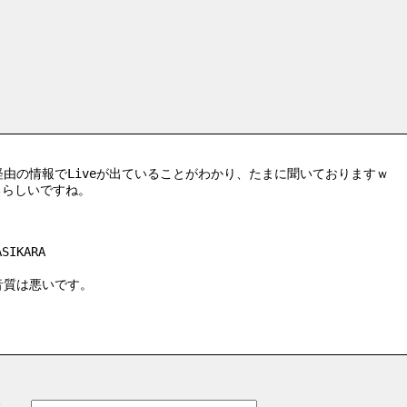
H経由の情報でLiveが出ていることがわかり、たまに聞いておりますｗ
いるらしいですね。
ASIKARA
て音質は悪いです。