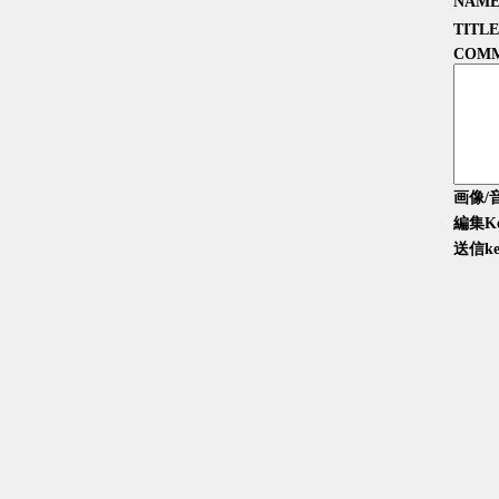
NAM
TITLE
COM
画像/
編集K
送信ke