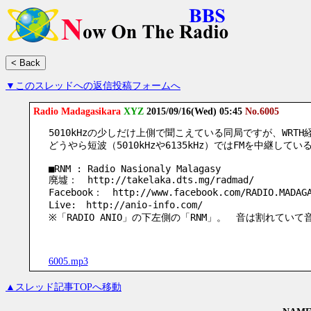
▼このスレッドへの返信投稿フォームへ
Radio Madagasikara
XYZ
2015/09/16(Wed) 05:45
No.6005
5010kHzの少しだけ上側で聞こえている同局ですが、WRT
どうやら短波（5010kHzや6135kHz）ではFMを中継して
■RNM : Radio Nasionaly Malagasy
廃墟：　http://takelaka.dts.mg/radmad/
Facebook：　http://www.facebook.com/RADIO.MADAG
Live:　http://anio-info.com/
※「RADIO ANIO」の下左側の「RNM」。　音は割れてい
6005.mp3
▲スレッド記事TOPへ移動