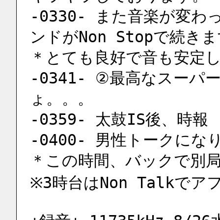
-0330- また音楽が変
ンドがNon Stopで続き
＊とても良好で音も安定
-0341- ②最高なスー
ょ。。。
-0359- 太鼓IS後、時報
-0400- 男性トークになり
＊この時間、バックで別
※3時台はNon Talk