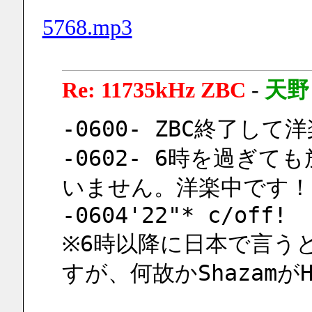
5768.mp3
Re: 11735kHz ZBC
-
天野
-0600- ZBC終了し
-0602- 6時を過ぎても
いません。洋楽中です！
-0604'22"* c/off!
※6時以降に日本で言う
すが、何故かShazamが