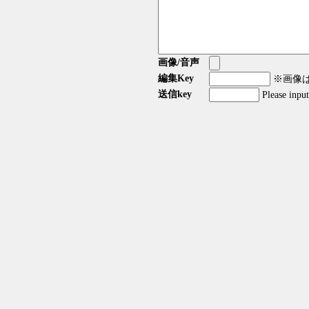
画像/音声
編集Key
※画像はG
送信key
Please inpu