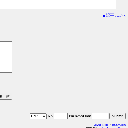
▲記事TOPへ
No
Password key
Joyful Note
+
RSS/Atom