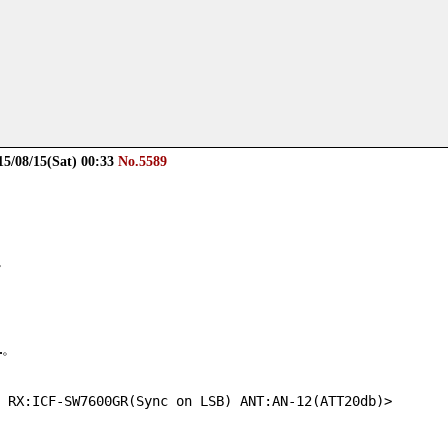
15/08/15(Sat) 00:33
No.5589
。
…。
RX:ICF-SW7600GR(Sync on LSB) ANT:AN-12(ATT20db)> 