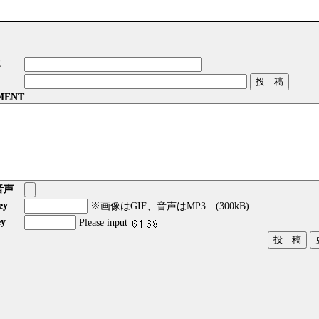
E
MENT
音声
ey
※画像はGIF、音声はMP3 (300kB)
y
Please input