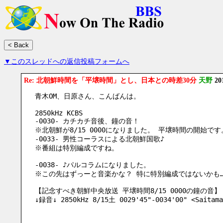
▼このスレッドへの返信投稿フォームへ
Re: 北朝鮮時間を「平壌時間」とし、日本との時差30分
天野
20
青木OM、日原さん、こんばんは。
2850kHz KCBS
-0030- カチカチ音後、鐘の音！
※北朝鮮が8/15 0000になりました。 平壌時間の開始です
-0033- 男性コーラスによる北朝鮮国歌♪
※番組は特別編成ですね。
-0038- ♪パルコラムになりました。
※この先はずっーと音楽かな？ 特に特別編成ではないかも
【記念すべき朝鮮中央放送 平壌時間8/15 0000の鐘の音】
↓録音↓ 2850kHz 8/15土 0029'45"-0034'00" <Saitama 