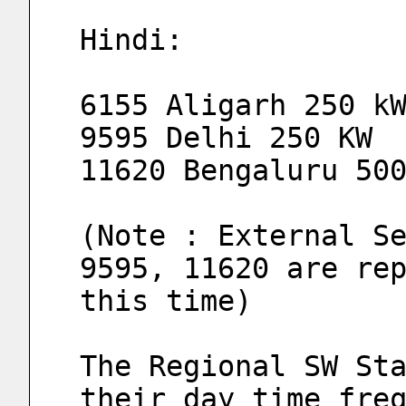
Hindi:
6155 Aligarh 250 k
9595 Delhi 250 KW
11620 Bengaluru 50
(Note : External Se
9595, 11620 are rep
this time)
The Regional SW Sta
their day time freq