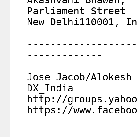
Akashvani Bhawan,
Parliament Street
New Delhi110001, I
------------------
-------------
Jose Jacob/Alokesh
DX_India
http://groups.yaho
https://www.facebo