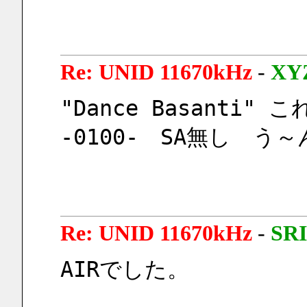
Re: UNID 11670kHz
-
XY
"Dance Basanti
-0100-　SA無し　う～ん
Re: UNID 11670kHz
-
SRI
AIRでした。