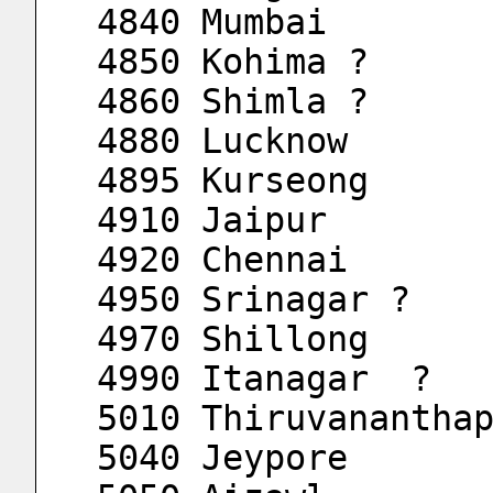
4840 Mumbai
4850 Kohima ?
4860 Shimla ?
4880 Lucknow
4895 Kurseong
4910 Jaipur
4920 Chennai  
4950 Srinagar ?
4970 Shillong
4990 Itanagar  ?
5010 Thiruvanantha
5040 Jeypore