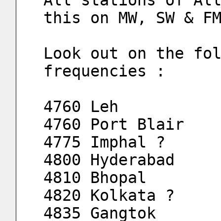
All stations of All
this on MW, SW & F
Look out on the fol
frequencies :
4760 Leh
4760 Port Blair
4775 Imphal ?
4800 Hyderabad
4810 Bhopal
4820 Kolkata ?
4835 Gangtok