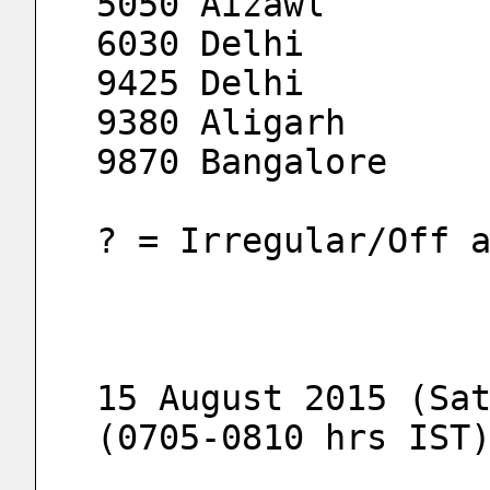
5050 Aizawl 
6030 Delhi
9425 Delhi
9380 Aligarh
9870 Bangalore 
? = Irregular/Off 
15 August 2015 (Sat
(0705-0810 hrs IST