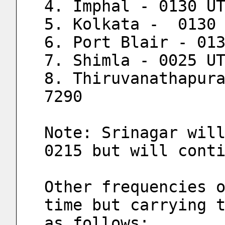
4. Imphal - 0130 U
5. Kolkata -  0130
6. Port Blair - 01
7. Shimla - 0025 U
8. Thiruvanathapura
7290
Note: Srinagar will
0215 but will cont
Other frequencies o
time but carrying t
as follows: