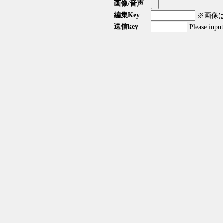
画像/音声
編集Key
※画像はG
送信key
Please inpu