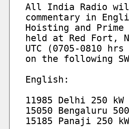
All India Radio wil
commentary in Engli
Hoisting and Prime 
held at Red Fort, N
UTC (0705-0810 hrs 
on the following S
English: 
11985 Delhi 250 kW
15050 Bengaluru 50
15185 Panaji 250 k