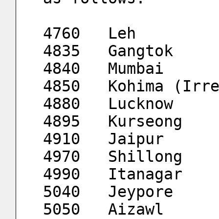
4760   Leh 
4835   Gangtok    
4840   Mumbai     
4850   Kohima (Irr
4880   Lucknow    
4895   Kurseong   
4910   Jaipur
4970   Shillong   
4990   Itanagar   
5040   Jeypore    
5050   Aizawl