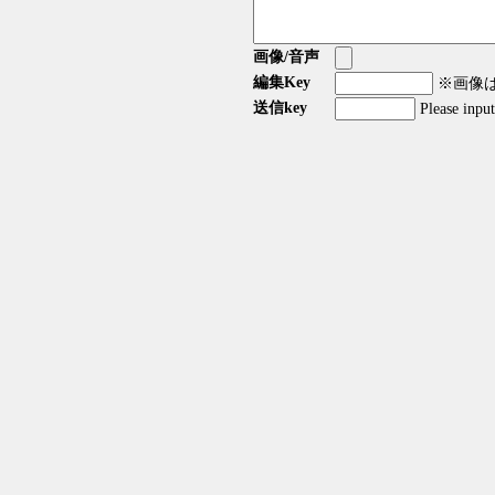
画像/音声
編集Key
※画像はG
送信key
Please inpu