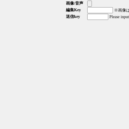
画像/音声
編集Key
※画像はG
送信key
Please inpu