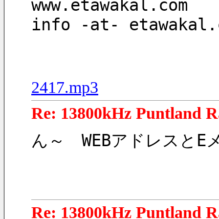
www.etawakal.com
info -at- etawakal.
2417.mp3
Re: 13800kHz Puntland R
ん～　WEBアドレスと
Re: 13800kHz Puntland R