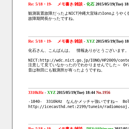
Re: 5/18・19- メモ書き/雑談
-
化石
2015/05/19(Tue) 1
観測装置故障だったよNICT沖縄大宜味のIonoようや
故障期間長かったですね。
Re: 5/18・19- メモ書き/雑談
-
XYZ
2015/05/19(Tue) 1
化石さん、こんばんは。　情報ありがとうございます。
NICT:http://wdc.nict.go.jp/IONO/HP2009/cont
注意して見ていなかったのでわかりませんでした～ Or
昔は秋田にも観測所が有ったようですね。
3310kHz
-
XYZ
2015/05/19(Tue) 18:44
No.1956
-1840-　3310kHz　なんかメッチャ強いですね～　Bol
http://icecasthd.net:2199/tunein/radiomosoj
Re: 5/18・19- メモ書き/雑談
-
DFS@Shimane
2015/05