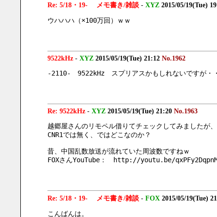
Re: 5/18・19- メモ書き/雑談
-
XYZ
2015/05/19(Tue) 1
ウハハハ（×100万回）ｗｗ
9522kHz
-
XYZ
2015/05/19(Tue) 21:12
No.1962
-2110-　9522kHz　スプリアスかもしれないですが・
Re: 9522kHz
-
XYZ
2015/05/19(Tue) 21:20
No.1963
越郷屋さんのリモペル借りてチェックしてみましたが、
CNR1では無く、ではどこなのか？
昔、中国乱数放送が流れていた周波数ですねｗ
FOXさんYouTube：　http://youtu.be/qxPFy2Dqpn
Re: 5/18・19- メモ書き/雑談
-
FOX
2015/05/19(Tue) 2
こんばんは。