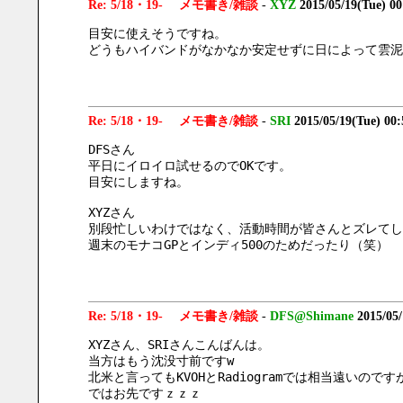
Re: 5/18・19- メモ書き/雑談
-
XYZ
2015/05/19(Tue) 0
目安に使えそうですね。　
どうもハイバンドがなかなか安定せずに日によって雲泥の
Re: 5/18・19- メモ書き/雑談
-
SRI
2015/05/19(Tue) 00
DFSさん
平日にイロイロ試せるのでOKです。
目安にしますね。
XYZさん
別段忙しいわけではなく、活動時間が皆さんとズレてし
週末のモナコGPとインディ500のためだったり（笑）
Re: 5/18・19- メモ書き/雑談
-
DFS@Shimane
2015/05
XYZさん、SRIさんこんばんは。
当方はもう沈没寸前ですw
北米と言ってもKVOHとRadiogramでは相当遠い
ではお先ですｚｚｚ