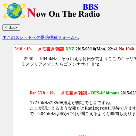
▼このスレッドへの返信投稿フォームへ
5/18・19- メモ書き/雑談
XYZ
2015/05/18(Mon) 22:41
No.1940
-2240-　5045kHz　そういえば何日か前よりここの
※スプリアスでしたらゴメンナサイ Orz
Re: 5/18・19- メモ書き/雑談
-
DFS@Shimane
2015/05
17775kHzのKVOH推定が自宅でも音ですね。
ここが聞こえるような夜だとRadiogramも期待でき
で、5045kHzは確かに何か聞こえるような瞬間もあ