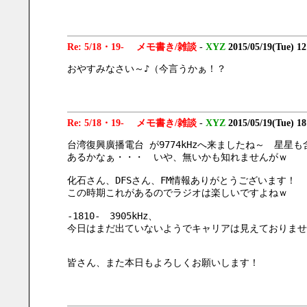
Re: 5/18・19- メモ書き/雑談
-
XYZ
2015/05/19(Tue) 1
おやすみなさい～♪（今言うかぁ！？
Re: 5/18・19- メモ書き/雑談
-
XYZ
2015/05/19(Tue) 1
台湾復興廣播電台 が9774kHzへ来ましたね～　星星
あるかなぁ・・・　いや、無いかも知れませんがｗ
化石さん、DFSさん、FM情報ありがとうございます！
この時期これがあるのでラジオは楽しいですよねｗ
-1810-　3905kHz、
今日はまだ出ていないようでキャリアは見えておりませ
皆さん、また本日もよろしくお願いします！