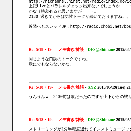
http://hichannel.hinet.net/radio/index.do?i
上記Liveとパラレルチェック出来ないでしょうか・・
かなり時差有ると思いますが・・・。
2130 過ぎてからは男性トークが続いておりますね。。
近隣へもスレッドUP：http://radio.chobi.net/bbsa
Re: 5/18・19- メモ書き/雑談
-
DFS@Shimane
2015/05
同じような口調のトークですね。
歌にでもならないかな。
Re: 5/18・19- メモ書き/雑談
-
XYZ
2015/05/19(Tue) 2
うんうんｗ　2130前は歌だったのですが上下からの被り
Re: 5/18・19- メモ書き/雑談
-
DFS@Shimane
2015/05
ストリーミングが1分半程度遅れてインストミュージッ