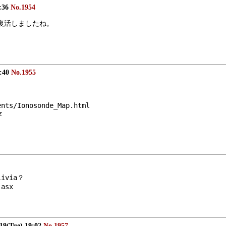
8:36
No.1954
く復活しましたね。
8:40
No.1955
ents/Ionosonde_Map.html
z
ivia？
.asx
/19(Tue) 19:02
No.1957