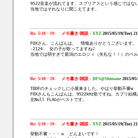
9522音楽が流れてます。スプリアスという感じではな
当地ではそれなりに聞こえてます。
Re: 5/18・19- メモ書き/雑談
-
XYZ
2015/05/19(Tue) 2
FOXさん、こんばんは。　情報ありがとうございます。
-2124-　女の子が歌ってますね♪
当地では弱すぎて新潟のエロジィ（失礼な！！）のペル
Re: 5/18・19- メモ書き/雑談
-
DFS@Shimane
2015/05
TDDFのチェックしに小屋来ました。やはり挙動不審w
FOXさんもこんばんは。9522kHz歌ですね。カブリ結
北Null FLAGがベストです。
Re: 5/18・19- メモ書き/雑談
-
XYZ
2015/05/19(Tue) 2
挙動不審・・・ｗ　どんまいです！