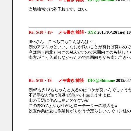
当地拙宅では芥子粒です、はい。
Re: 5/18・19- メモ書き/雑談
-
XYZ
2015/05/19(Tue) 1
DFSさん、こっちでもこんばんは～！
朝のアフリカといい、なにか良いことが有れば良いので
今は南（南北）向きのALAですので東西向きのも欲しく
南方が全く入感しなかったので東西向きから南北向きへ
Re: 5/18・19- メモ書き/雑談
-
DFS@Shimane
2015/05
朝AFも夕LAもちゃんと入るのはロケが良いんでしょう
不得手な方角は何処で聞いても生じますよね。
山の天辺に住めば良いのですがw
この際XYZさんもFLAGとローテーターの導入をw
設置作業は夏に作業員が向かう予定らしいのでコン柱の