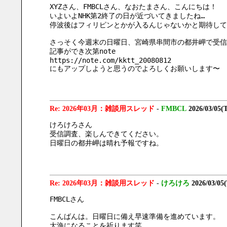
XYZさん、FMBCLさん、なおたまさん、こんにちは！
いよいよNHK第2終了の日が近づいてきましたね…
停波後はフィリピンとかが入るんじゃないかと期待して
さっそく今週末の日曜日、宮崎県串間市の都井岬で受信調
記事ができ次第note
https://note.com/kktt_20080812 
にもアップしようと思うのでよろしくお願いします〜
Re: 2026年03月：雑談用スレッド
-
FMBCL
2026/03/05(
けろけろさん
受信調査、楽しんできてください。
日曜日の都井岬は晴れ予報ですね。
Re: 2026年03月：雑談用スレッド
-
けろけろ
2026/03/05
FMBCLさん
こんばんは。日曜日に備え早速準備を進めています。
大漁になることを祈ります笑