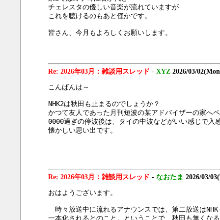
チェレスタの優しい音楽が流れていますが
これを聴けるのもあと僅かです。
皆さん、今月もよろしくお願いします。
Re: 2026年03月：雑談用スレッド
-
XYZ
2026/03/02(Mon
こんばんは～
NHK2は秋田も止まるのでしょうか？
かつて友人であった月刊短波の某アドバイザーの家へペ
0000過ぎの停波後は、タイの中波などがいい感じで入
懐かしい思い出です。
Re: 2026年03月：雑談用スレッド
-
なおたま
2026/03/03
おはようございます。
　時々放送中に流れるアナウンスでは、第二放送はNHK-
一本化されるとのこと。ということで、秋田も無くなる