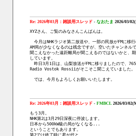
Re: 2026年03月：雑談用スレッド
-
なおたま
2026/03/02
XYZさん、ご覧のみなさんこんばんは。
　今月はNHKラジオ第二放送や、一部の民放がFMに移
AM局が少なくなるのは残念ですが、空いたチャンネル
聞こえなかった遠距離局が聞こえるのではないかと、期
しています。
　昨日3月1日は、山梨放送がFMに移りましたので、765
Radio Vostok Rossiiがそこそこ聞こえていました。
　では、今月もよろしくお願いいたします。
Re: 2026年03月：雑談用スレッド
-
FMBCL
2026/03/02(
もう3月。
NHK第2は3月29日深夜に停波します。
日本から500kW級の局がなくなる...
ということでもあります。
第2では終了時に君が代と