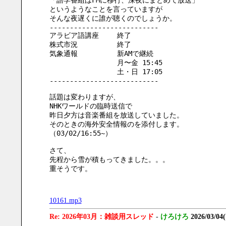
「語学番組はFMに移行、深夜にまとめて放送」
というようなことを言っていますが
そんな夜遅くに誰が聴くのでしょうか。
---------------------------
アラビア語講座　　 終了
株式市況　　　　　 終了
気象通報　　　　　 新AMで継続　　　
　　　　　　　　　 月〜金 15:45
　　　　　　　　　 土・日 17:05
---------------------------
話題は変わりますが、
NHKワールドの臨時送信で
昨日夕方は音楽番組を放送していました。
そのときの海外安全情報のを添付します。
（03/02/16:55~）
さて、
先程から雪が積もってきました。。。
重そうです。
10161.mp3
Re: 2026年03月：雑談用スレッド
-
けろけろ
2026/03/04