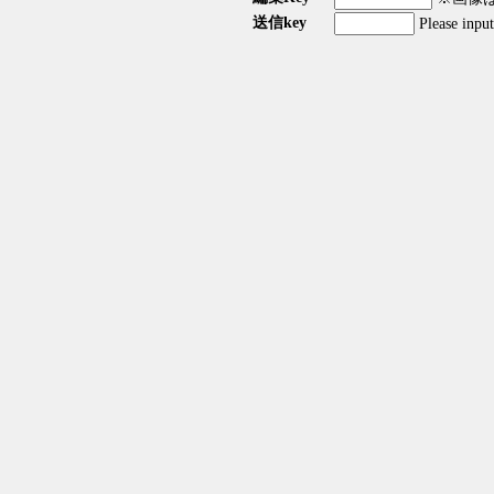
送信key
Please inpu