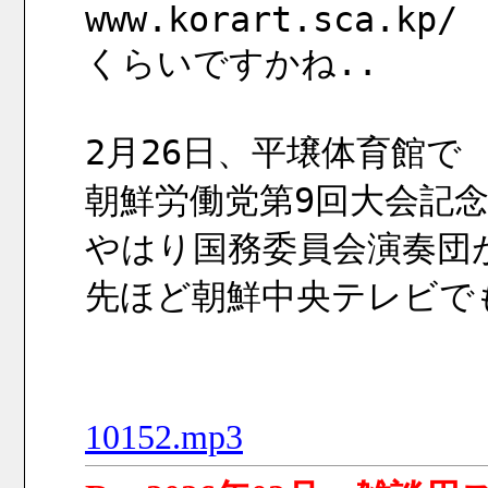
www.korart.sca.kp/
くらいですかね..
2月26日、平壌体育館で
朝鮮労働党第9回大会記
やはり国務委員会演奏団
先ほど朝鮮中央テレビで
10152.mp3