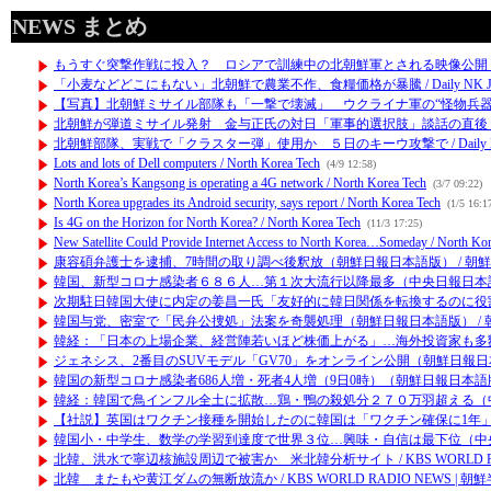
NEWS まとめ
もうすぐ突撃作戦に投入？ ロシアで訓練中の北朝鮮軍とされる映像公開 / Daily
「小麦などどこにもない」北朝鮮で農業不作、食糧価格が暴騰 / Daily NK Ja
【写真】北朝鮮ミサイル部隊も「一撃で壊滅」 ウクライナ軍の“怪物兵器” / Dail
北朝鮮が弾道ミサイル発射 金与正氏の対日「軍事的選択肢」談話の直後 / Daily
北朝鮮部隊、実戦で「クラスター弾」使用か ５日のキーウ攻撃で / Daily NK 
Lots and lots of Dell computers / North Korea Tech
(4/9 12:58)
North Korea’s Kangsong is operating a 4G network / North Korea Tech
(3/7 09:22)
North Korea upgrades its Android security, says report / North Korea Tech
(1/5 16:1
Is 4G on the Horizon for North Korea? / North Korea Tech
(11/3 17:25)
New Satellite Could Provide Internet Access to North Korea…Someday / North Ko
康容碩弁護士を逮捕、7時間の取り調べ後釈放（朝鮮日報日本語版） / 朝鮮日報 
韓国、新型コロナ感染者６８６人…第１次大流行以降最多（中央日報日本語版） 
次期駐日韓国大使に内定の姜昌一氏「友好的に韓日関係を転換するのに役割をし
韓国与党、密室で「民弁公捜処」法案を奇襲処理（朝鮮日報日本語版） / 朝鮮日
韓経：「日本の上場企業、経営陣若いほど株価上がる」…海外投資家も多額を投資
ジェネシス、2番目のSUVモデル「GV70」をオンライン公開（朝鮮日報日本語版）
韓国の新型コロナ感染者686人増・死者4人増（9日0時）（朝鮮日報日本語版） /
韓経：韓国で鳥インフル全土に拡散…鶏・鴨の殺処分２７０万羽超える（中央日報
【社説】英国はワクチン接種を開始したのに韓国は「ワクチン確保に1年」だなん
韓国小・中学生、数学の学習到達度で世界３位…興味・自信は最下位（中央日報日
北韓、洪水で寧辺核施設周辺で被害か 米北韓分析サイト / KBS WORLD RAD
北韓 またもや黄江ダムの無断放流か / KBS WORLD RADIO NEWS | 朝