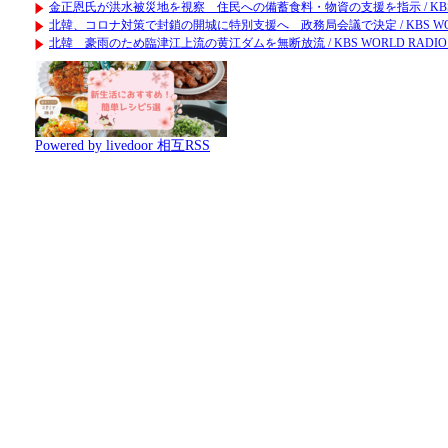
金正恩氏が洪水被災地を視察 住民への備蓄食料・物資の支援を指示 / KBS WOR
北韓、コロナ対策で封鎖の開城に特別支援へ 政務局会議で決定 / KBS WORLD
北韓 豪雨のため臨津江上流の黄江ダムを無断放流 / KBS WORLD RADIO N
Powered by livedoor 相互RSS